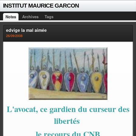
INSTITUT MAURICE GARCON
Notes
Archives
Tags
edvige la mal aimée
26/09/2008
L'avocat, ce gardien du curseur des
libertés
le recours du CNB