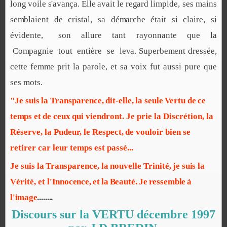
lon
g
v
oil
e
s'a
v
ança
.
Elle
a
v
ait
le
re
g
ard
li
m
pide, ses
m
ains
se
m
blaient de cristal, sa dé
m
arche était si claire, si
é
v
idente,
son allure tant rayonnante que la
Co
m
pa
g
nie tout entière
s
e le
v
a.
S
uperbe
m
ent dressée,
cette fem
m
e prit la parole, et sa
v
oix fut aussi pure que
ses
m
ots.
"Je suis
la Transparence,
dit-elle,
la seule
Vertu de
ce
te
m
ps et
de ceux
qui
v
iendront. Je prie la Discrétion, la
Réserve, la Pudeur, le Respect,
de
v
ouloir bien se
retirer car leur te
m
ps est passé...
Je suis la
Transparence, la
nou
v
elle Trinité,
je su
i
s la
Vérité, et
l'
I
nnocence
,
et
l
a
Beauté
.
Je
ressemble
à
l
'
i
m
a
g
e
........
Discours sur la VERTU décembre 1997