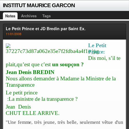
INSTITUT MAURICE GARCON
Notes
Archives
Tags
Le Petit Prince et JD Bredin par Saint Ex.
11/01/2008
Le Petit
Prince:
Dis moi, s’il te
plait,qu’est que c’est
un soupçon ?
Jean Denis BREDIN
Nous allons demander à Madame la Ministre de la
Transparence
Le petit prince
:
La ministre de la transparence ?
Jean
Denis
CHUT ELLE ARRIVE.
"Un
e
fem
m
e
,
trè
s
jeune
,
trè
s
belle
,
seulemen
t
v
êtu
e
d'u
n