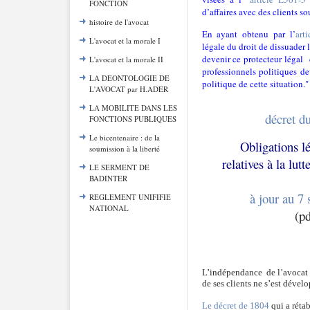
FONCTION
d’affaires avec des clients s
histoire de l'avocat
En ayant obtenu par l’
art
L'avocat et la morale I
légale du droit de dissuader l
devenir ce protecteur légal
L'avocat et la morale II
professionnels politiques d
LA DEONTOLOGIE DE
politique de cette situation.
L'AVOCAT par H.ADER
LA MOBILITE DANS LES
décret d
FONCTIONS PUBLIQUES
Le bicentenaire : de la
Obligations l
soumission à la liberté
relatives à la lut
LE SERMENT DE
BADINTER
à jour au 7
REGLEMENT UNIFIFIE
NATIONAL
(pd
L’indépendance
de l’avocat 
de ses clients ne s’est dével
Le décret de 1804
qui a rétab