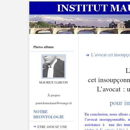
Photos albums
L'avocat cet insoupç
L
cet insoupçonn
MAURICE GARCON
L’avocat : 
À propos
pour i
patrickmichaud@orange.fr
NOTRE
En conclusion, nous allons a
DEONTOLOGIE
l’avocat insoupçonnable, r
assistance à une des tran
ETRE AVOCAT: UNE
visées à l’
article L561-3