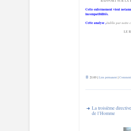
RAPPORT SUR LA 
Cette enfermement vient notamme
incompatibilités.
Cette analyse ,
établie par notr
LE 
21:03 |
Lien permanent
|
Commentai
La troisième directive
de l’Homme