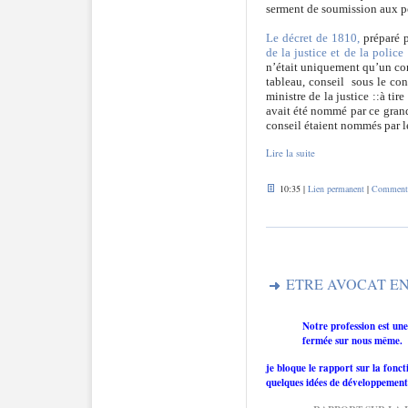
serment de soumission aux p
Le décret de 1810,
préparé 
de la justice et de la police
n’était uniquement qu’un con
tableau, conseil
sous le con
ministre de la justice ::à tir
avait été nommé par ce grand
conseil étaient nommés par le
Lire la suite
10:35 |
Lien permanent
|
Commentai
ETRE AVOCAT EN
Notre profession est un
fermée sur nous même.
je bloque le rapport sur la fonct
quelques idées de développement